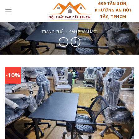
Skip
699 TÂN SƠN,
PHƯỜNG AN HỘI
to
TÂY, TPHCM
content
TRANG CHỦ
/
SẢN PHẨM MỚI
-10%