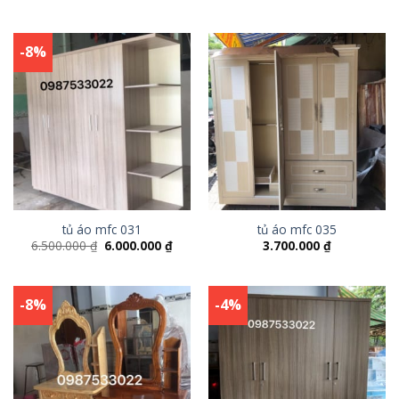
-8%
tủ áo mfc 031
tủ áo mfc 035
6.500.000
₫
6.000.000
₫
3.700.000
₫
-8%
-4%