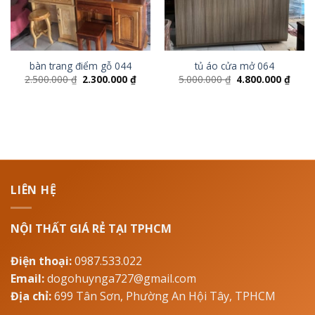
bàn trang điểm gỗ 044
tủ áo cửa mở 064
2.500.000
₫
2.300.000
₫
5.000.000
₫
4.800.000
₫
LIÊN HỆ
NỘI THẤT GIÁ RẺ TẠI TPHCM
Điện thoại:
0987.533.022
Email:
dogohuynga727@gmail.com
Địa chỉ:
699 Tân Sơn, Phường An Hội Tây, TPHCM