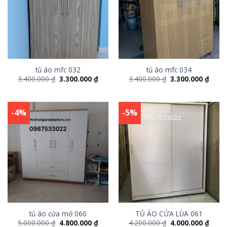
tủ áo mfc 032
tủ áo mfc 034
3.400.000
₫
3.300.000
₫
3.400.000
₫
3.300.000
₫
-4%
-5%
tủ áo cửa mở 060
TỦ ÁO CỬA LÙA 061
5.000.000
₫
4.800.000
₫
4.200.000
₫
4.000.000
₫