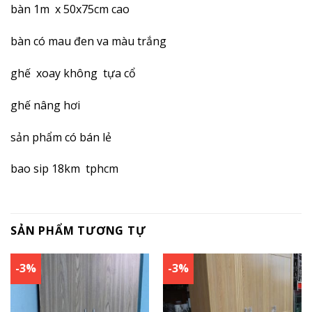
bàn 1m x 50x75cm cao
bàn có mau đen va màu trắng
ghế xoay không tựa cổ
ghế nâng hơi
sản phẩm có bán lẻ
bao sip 18km tphcm
SẢN PHẨM TƯƠNG TỰ
-3%
-3%