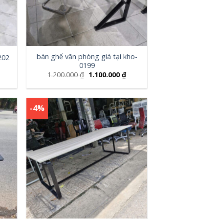
bàn ghế văn phòng giá tại kho-
202
0199
1.200.000
₫
1.100.000
₫
-4%