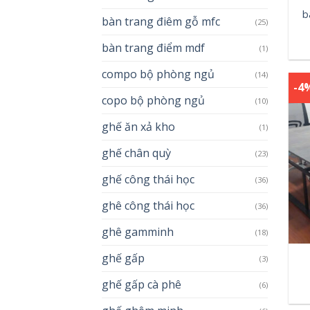
b
bàn trang điêm gỗ mfc
(25)
bàn trang điểm mdf
(1)
compo bộ phòng ngủ
(14)
-4
copo bộ phòng ngủ
(10)
ghế ăn xả kho
(1)
ghế chân quỳ
(23)
ghế công thái học
(36)
ghê công thái học
(36)
ghê gamminh
(18)
ghế gấp
(3)
ghế gấp cà phê
(6)