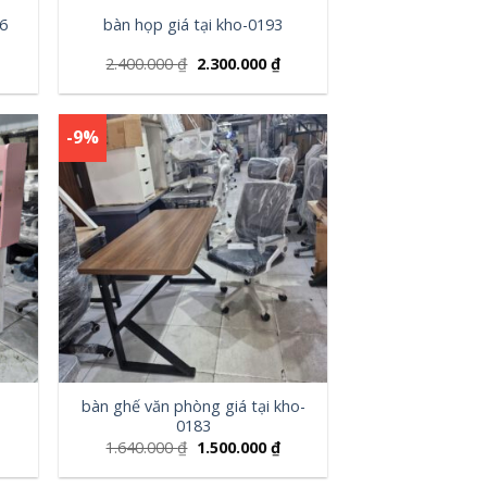
96
bàn họp giá tại kho-0193
2.400.000
₫
2.300.000
₫
-9%
bàn ghế văn phòng giá tại kho-
0183
1.640.000
₫
1.500.000
₫