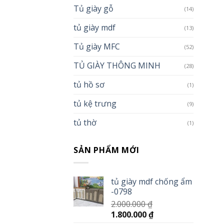
Tủ giày gỗ
(14)
tủ giày mdf
(13)
Tủ giày MFC
(52)
TỦ GIÀY THÔNG MINH
(28)
tủ hồ sơ
(1)
tủ kệ trưng
(9)
tủ thờ
(1)
SẢN PHẨM MỚI
tủ giày mdf chống ẩm
-0798
2.000.000
₫
1.800.000
₫