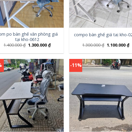
om po bàn ghế văn phòng giá
compo bàn ghế giá taị kho-0
tại kho-0612
1.400.000
₫
1.300.000
₫
1.300.000
₫
1.100.000
₫
%
-11%