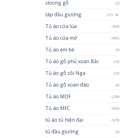
sloong gỗ
(2)
táp đầu giường
(21)
Tủ áo cửa lùa
(369)
Tủ áo cửa mở
(405)
Tủ áo em bé
(9)
Tủ áo gỗ phủ xoan Bắc
(22)
Tủ áo gỗ sồi Nga
(10)
Tủ áo gỗ xoan đào
(6)
Tủ áo MDF
(239)
Tủ áo MFC
(655)
tủ áo tủ hiện đại
(670)
tủ đầu giường
(5)