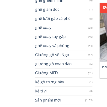
ghế ghêm minh
(6)
-8
ghế giám đốc
(1)
ghế lưới gấp cà phê
(5)
ghế xoay
(98)
ghế xoay tay gấp
(46)
ghế xoay vă phòng
(44)
Giường gỗ sồi Nga
(47)
giường gỗ xoan đào
(6)
bàn
Giường MFD
(91)
kệ gỗ trưng bày
(1)
kệ ti vi
(8)
Sản phẩm mới
(1102)