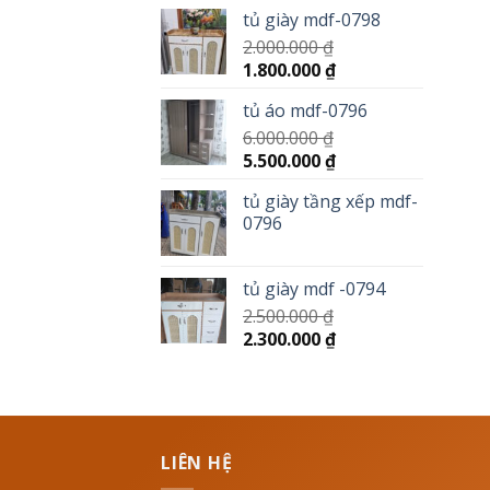
tủ giày mdf-0798
2.000.000
₫
1.800.000
₫
tủ áo mdf-0796
6.000.000
₫
5.500.000
₫
tủ giày tầng xếp mdf-
0796
tủ giày mdf -0794
2.500.000
₫
2.300.000
₫
LIÊN HỆ