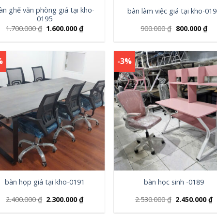
àn ghế văn phòng giá tại kho-
bàn làm việc giá tại kho-01
0195
1.700.000
₫
1.600.000
₫
900.000
₫
800.000
₫
%
-3%
bàn họp giá tại kho-0191
bàn học sinh -0189
2.400.000
₫
2.300.000
₫
2.530.000
₫
2.450.000
₫