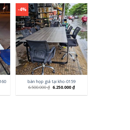
-4%
0160
bàn họp giá tại kho-0159
6.500.000
₫
6.250.000
₫