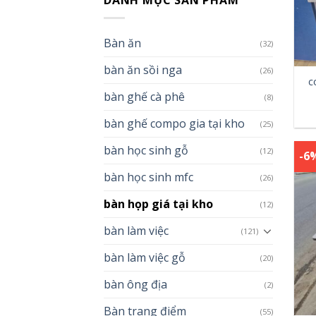
DANH MỤC SẢN PHẨM
Bàn ăn
(32)
bàn ăn sồi nga
(26)
c
bàn ghế cà phê
(8)
bàn ghế compo gia tại kho
(25)
bàn học sinh gỗ
(12)
-6
bàn học sinh mfc
(26)
bàn họp giá tại kho
(12)
bàn làm việc
(121)
bàn làm việc gỗ
(20)
bàn ông địa
(2)
Bàn trang điểm
(55)