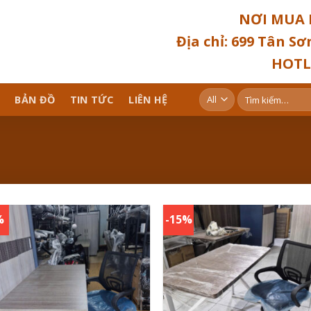
NƠI MUA 
Địa chỉ: 699 Tân S
HOTLI
Tìm
BẢN ĐỒ
TIN TỨC
LIÊN HỆ
kiếm:
%
-15%