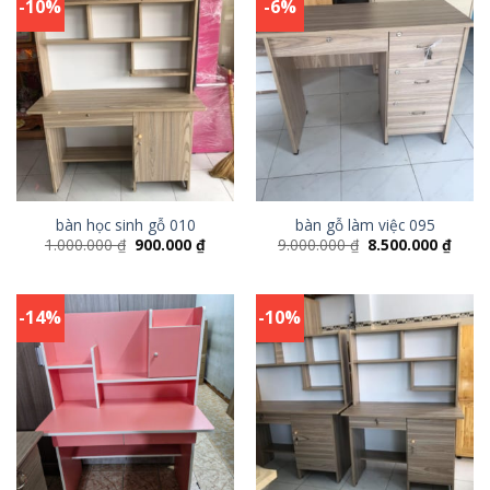
-10%
-6%
bàn học sinh gỗ 010
bàn gỗ làm việc 095
1.000.000
₫
900.000
₫
9.000.000
₫
8.500.000
₫
-14%
-10%