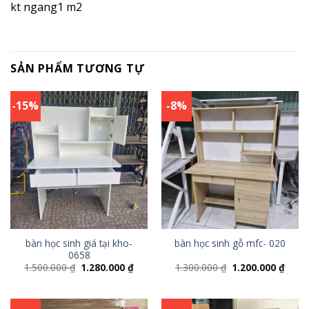
kt ngang1 m2
SẢN PHẨM TƯƠNG TỰ
-15%
-8%
bàn học sinh giá tại kho-
bàn học sinh gỗ mfc- 020
0658
1.500.000
₫
1.280.000
₫
1.300.000
₫
1.200.000
₫