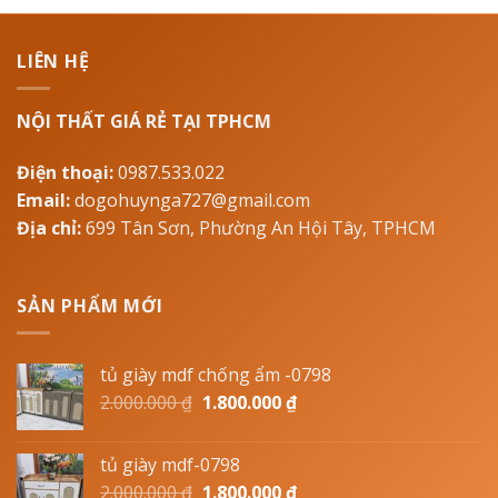
LIÊN HỆ
NỘI THẤT GIÁ RẺ TẠI TPHCM
Điện thoại:
0987.533.022
Email:
dogohuynga727@gmail.com
Địa chỉ:
699 Tân Sơn, Phường An Hội Tây, TPHCM
SẢN PHẨM MỚI
tủ giày mdf chống ẩm -0798
2.000.000
₫
1.800.000
₫
tủ giày mdf-0798
2.000.000
₫
1.800.000
₫