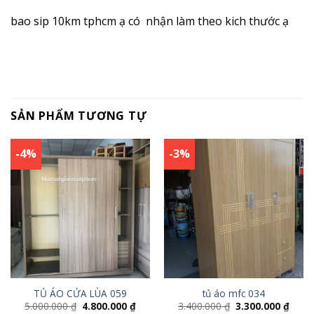
bao sip 10km tphcm ạ có nhận làm theo kich thước ạ
SẢN PHẨM TƯƠNG TỰ
-4%
-3%
TỦ ÁO CỬA LÙA 059
tủ áo mfc 034
5.000.000
₫
4.800.000
₫
3.400.000
₫
3.300.000
₫