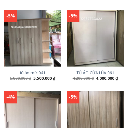
-5%
-5%
tủ áo mfc 041
TỦ ÁO CỬA LÙA 061
5.800.000
₫
5.500.000
₫
4.200.000
₫
4.000.000
₫
-4%
-5%