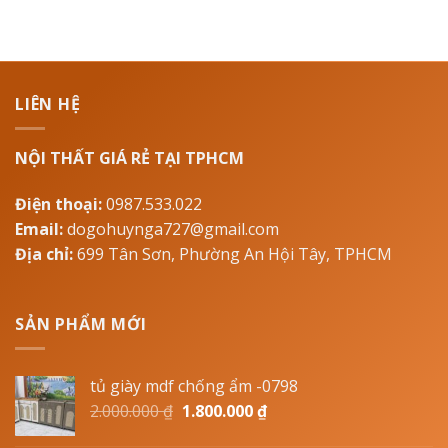
LIÊN HỆ
NỘI THẤT GIÁ RẺ TẠI TPHCM
Điện thoại:
0987.533.022
Email:
dogohuynga727@gmail.com
Địa chỉ:
699 Tân Sơn, Phường An Hội Tây, TPHCM
SẢN PHẨM MỚI
tủ giày mdf chống ẩm -0798
2.000.000
₫
1.800.000
₫