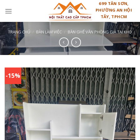
Skip
699 TÂN SƠN,
PHƯỜNG AN HỘI
to
TÂY, TPHCM
content
TRANG CHỦ
/
BÀN LÀM VIỆC
/
BÀN GHẾ VĂN PHÒNG GIÁ TẠI KHO
-15%